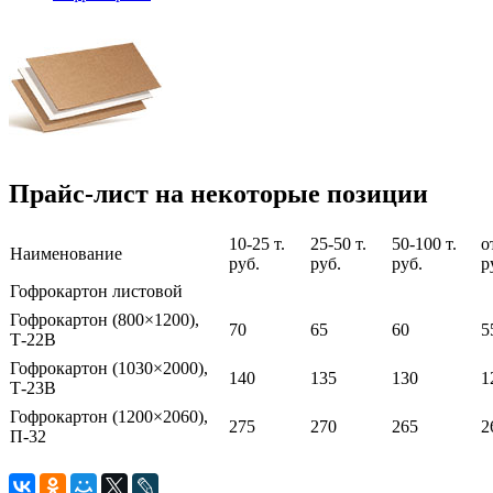
Прайс-лист на некоторые позиции
10-25 т.
25-50 т.
50-100 т.
о
Наименование
руб.
руб.
руб.
р
Гофрокартон листовой
Гофрокартон (800×1200),
70
65
60
5
Т-22В
Гофрокартон (1030×2000),
140
135
130
1
Т-23В
Гофрокартон (1200×2060),
275
270
265
2
П-32